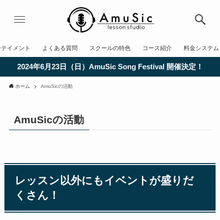
ーテイメント
よくある質問
スクールの特色
コース紹介
料金システム
2024年6月23日（日）AmuSic Song Festival 開催決定！
ホーム
AmuSicの活動
AmuSicの活動
レッスン以外にもイベントが盛りだ
くさん！